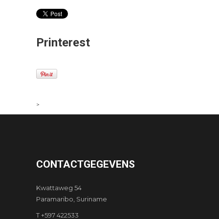
Printerest
>
CONTACTGEGEVENS
Kwattaweg 54
Paramaribo, Suriname
T +597 422533