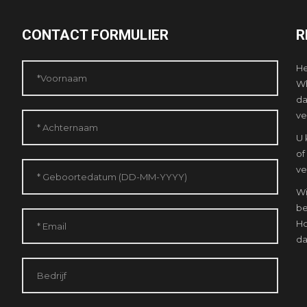
CONTACT FORMULIER
R
He
Wh
da
ve
U 
of
ve
Wi
be
Ho
da